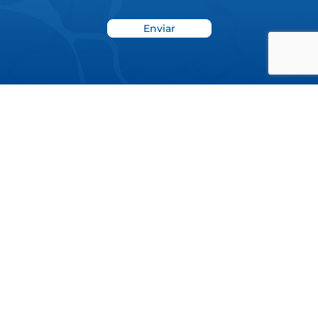
Noticias
Blog
Donar
Informe de proyecto 2022
Copyright ©2022 Panacetacea is a 501(c)3 nonprofit
organization